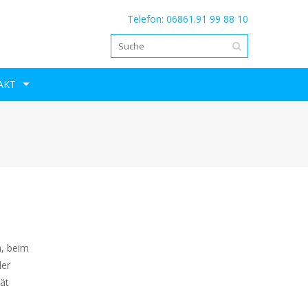
Telefon: 06861.91 99 88 10
AKT
n, beim
der
ät