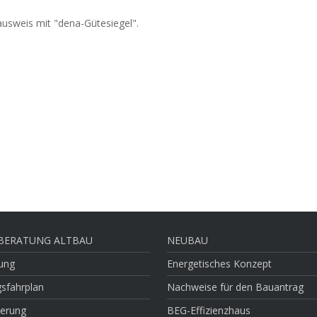
ausweis mit "dena-Gütesiegel".
BERATUNG ALTBAU
NEUBAU
tung
Energetisches Konzept
sfahrplan
Nachweise für den Bauantrag
erung
BEG-Effizienzhaus