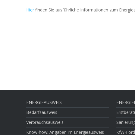
Hier
finden Sie ausführliche Informationen zum Energie
ENERGIEAUSWEIS
ENERGIE
Bedarfsausweis
Erstbera
Verbrauchsausweis
Sanierung
Know-how: Angaben im Energieausweis
KfW-Förd